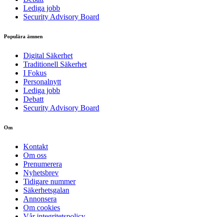
Lediga jobb
Security Advisory Board
Populära ämnen
Digital Säkerhet
Traditionell Säkerhet
I Fokus
Personalnytt
Lediga jobb
Debatt
Security Advisory Board
Om
Kontakt
Om oss
Prenumerera
Nyhetsbrev
Tidigare nummer
Säkerhetsgalan
Annonsera
Om cookies
Vår integritetspolicy