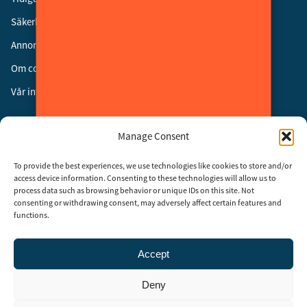
Säkerhetsgalan
Annonsera
Om cookies
Vår integritetspolicy
Följ oss
Manage Consent
Facebook
To provide the best experiences, we use technologies like cookies to store and/or
Instagram
access device information. Consenting to these technologies will allow us to
process data such as browsing behavior or unique IDs on this site. Not
LinkedIn
consenting or withdrawing consent, may adversely affect certain features and
functions.
Accept
Security Adviser Board
Security Advisory Board, SAB, instiftades av tidningen Aktuell
Deny
Säkerhet år 2003 för att stimulera, utveckla och informera om
säkerhetsarbetet i Sverige. SAB består av representanter från