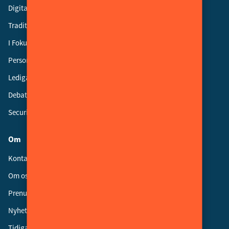
Digital Säkerhet
Traditionell Säkerhet
I Fokus
Personalnytt
Lediga jobb
Debatt
Security Advisory Board
Om
Kontakt
Om oss
Prenumerera
Nyhetsbrev
Tidigare nummer