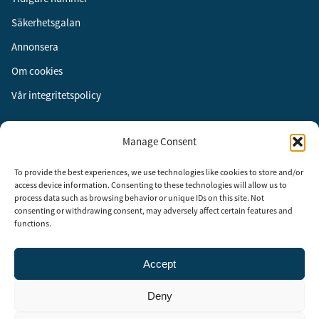
Säkerhetsgalan
Annonsera
Om cookies
Vår integritetspolicy
Följ oss
Manage Consent
Facebook
To provide the best experiences, we use technologies like cookies to store and/or
Instagram
access device information. Consenting to these technologies will allow us to
process data such as browsing behavior or unique IDs on this site. Not
LinkedIn
consenting or withdrawing consent, may adversely affect certain features and
functions.
Accept
Security Adviser Board
Security Advisory Board, SAB, instiftades av tidningen Aktuell
Deny
Säkerhet år 2003 för att stimulera, utveckla och informera om
säkerhetsarbetet i Sverige. SAB består av representanter från