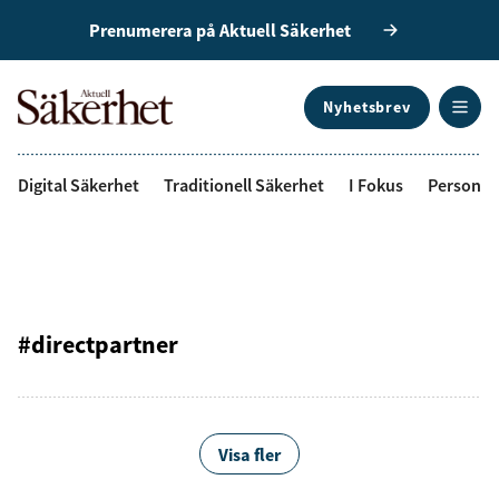
Prenumerera på Aktuell Säkerhet
Nyhetsbrev
ANNONS
Digital Säkerhet
Traditionell Säkerhet
I Fokus
Personal
#directpartner
Visa fler