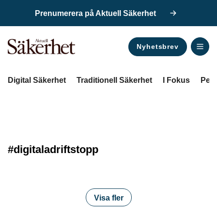
Prenumerera på Aktuell Säkerhet
Nyhetsbrev
ANNONS
Digital Säkerhet
Traditionell Säkerhet
I Fokus
Pers
#digitaladriftstopp
Visa fler