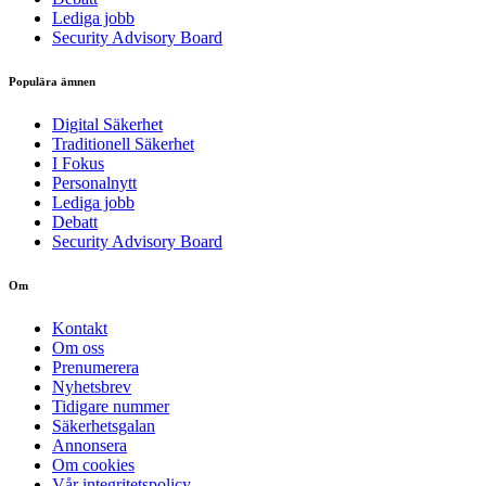
Lediga jobb
Security Advisory Board
Populära ämnen
Digital Säkerhet
Traditionell Säkerhet
I Fokus
Personalnytt
Lediga jobb
Debatt
Security Advisory Board
Om
Kontakt
Om oss
Prenumerera
Nyhetsbrev
Tidigare nummer
Säkerhetsgalan
Annonsera
Om cookies
Vår integritetspolicy