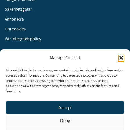
Säkerhetsgalan
Annonsera
Om cookies
Vår integritetspolicy
Följ oss
Manage Consent
Facebook
To provide the best experiences, we use technologies like cookies to store and/or
Instagram
access device information. Consenting to these technologies will allow us to
process data such as browsing behavior or unique IDs on this site. Not
LinkedIn
consenting or withdrawing consent, may adversely affect certain features and
functions.
Accept
Security Adviser Board
Security Advisory Board, SAB, instiftades av tidningen Aktuell
Deny
Säkerhet år 2003 för att stimulera, utveckla och informera om
säkerhetsarbetet i Sverige. SAB består av representanter från