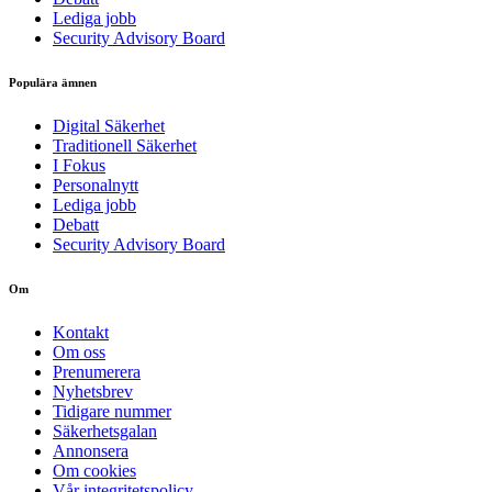
Lediga jobb
Security Advisory Board
Populära ämnen
Digital Säkerhet
Traditionell Säkerhet
I Fokus
Personalnytt
Lediga jobb
Debatt
Security Advisory Board
Om
Kontakt
Om oss
Prenumerera
Nyhetsbrev
Tidigare nummer
Säkerhetsgalan
Annonsera
Om cookies
Vår integritetspolicy