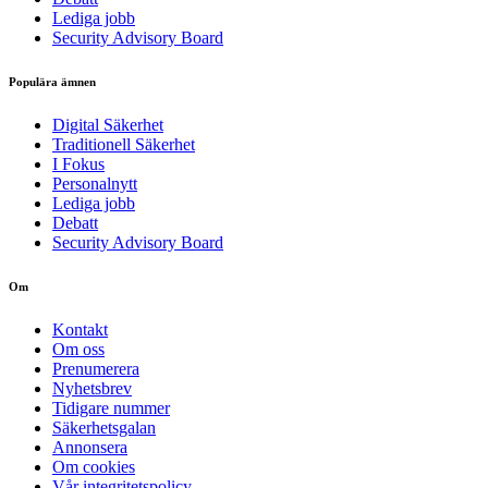
Lediga jobb
Security Advisory Board
Populära ämnen
Digital Säkerhet
Traditionell Säkerhet
I Fokus
Personalnytt
Lediga jobb
Debatt
Security Advisory Board
Om
Kontakt
Om oss
Prenumerera
Nyhetsbrev
Tidigare nummer
Säkerhetsgalan
Annonsera
Om cookies
Vår integritetspolicy