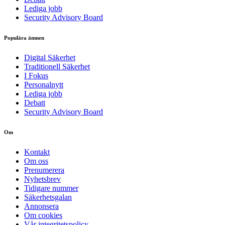
Lediga jobb
Security Advisory Board
Populära ämnen
Digital Säkerhet
Traditionell Säkerhet
I Fokus
Personalnytt
Lediga jobb
Debatt
Security Advisory Board
Om
Kontakt
Om oss
Prenumerera
Nyhetsbrev
Tidigare nummer
Säkerhetsgalan
Annonsera
Om cookies
Vår integritetspolicy