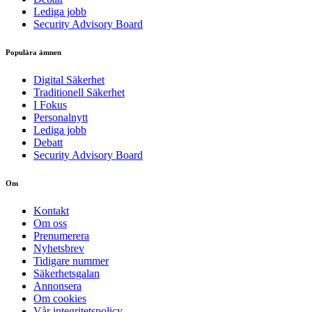
Lediga jobb
Security Advisory Board
Populära ämnen
Digital Säkerhet
Traditionell Säkerhet
I Fokus
Personalnytt
Lediga jobb
Debatt
Security Advisory Board
Om
Kontakt
Om oss
Prenumerera
Nyhetsbrev
Tidigare nummer
Säkerhetsgalan
Annonsera
Om cookies
Vår integritetspolicy