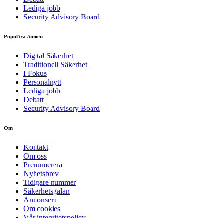
Lediga jobb
Security Advisory Board
Populära ämnen
Digital Säkerhet
Traditionell Säkerhet
I Fokus
Personalnytt
Lediga jobb
Debatt
Security Advisory Board
Om
Kontakt
Om oss
Prenumerera
Nyhetsbrev
Tidigare nummer
Säkerhetsgalan
Annonsera
Om cookies
Vår integritetspolicy