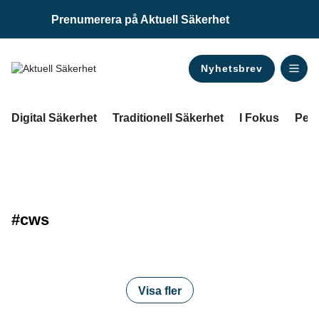
Prenumerera på Aktuell Säkerhet
Nyhetsbrev
ANNONS
Digital Säkerhet
Traditionell Säkerhet
I Fokus
Pers
#cws
Visa fler