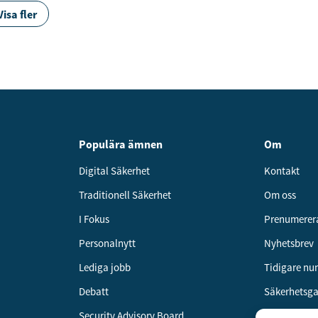
Visa fler
Populära ämnen
Om
Digital Säkerhet
Kontakt
Traditionell Säkerhet
Om oss
I Fokus
Prenumerer
Personalnytt
Nyhetsbrev
Lediga jobb
Tidigare n
Debatt
Säkerhetsg
Security Advisory Board
Annonsera