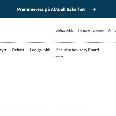
Prenumerera på Aktuell Säkerhet
Lediga jobb
Tidigare nummer
Anno
nytt
Debatt
Lediga jobb
Security Advisory Board
ANNONS