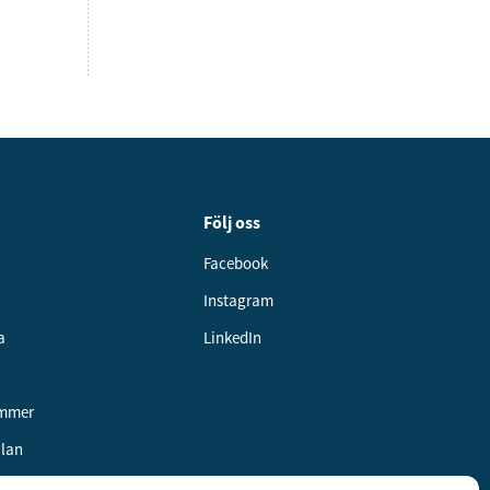
Följ oss
Facebook
Instagram
a
LinkedIn
ummer
alan