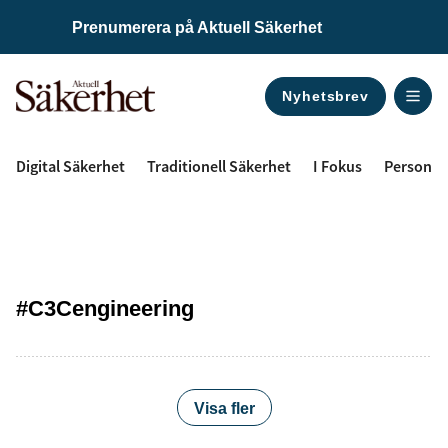
Prenumerera på Aktuell Säkerhet
Nyhetsbrev
ANNONS
Digital Säkerhet
Traditionell Säkerhet
I Fokus
Personal
#C3Cengineering
Visa fler