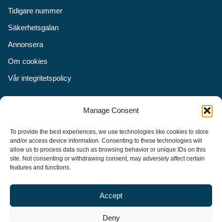
Tidigare nummer
Säkerhetsgalan
Annonsera
Om cookies
Vår integritetspolicy
Följ oss
Manage Consent
Facebook
To provide the best experiences, we use technologies like cookies to store
Instagram
and/or access device information. Consenting to these technologies will
allow us to process data such as browsing behavior or unique IDs on this
LinkedIn
site. Not consenting or withdrawing consent, may adversely affect certain
features and functions.
Accept
Security Adviser Board
Security Advisory Board, SAB, instiftades av tidningen Aktuell
Deny
Säkerhet år 2003 för att stimulera, utveckla och informera om