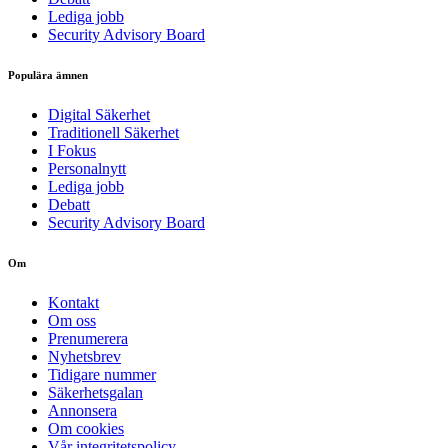
Lediga jobb
Security Advisory Board
Populära ämnen
Digital Säkerhet
Traditionell Säkerhet
I Fokus
Personalnytt
Lediga jobb
Debatt
Security Advisory Board
Om
Kontakt
Om oss
Prenumerera
Nyhetsbrev
Tidigare nummer
Säkerhetsgalan
Annonsera
Om cookies
Vår integritetspolicy