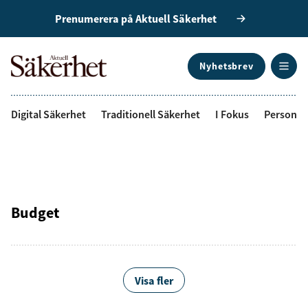
Prenumerera på Aktuell Säkerhet
Nyhetsbrev
ANNONS
Digital Säkerhet
Traditionell Säkerhet
I Fokus
Personal
Budget
Visa fler