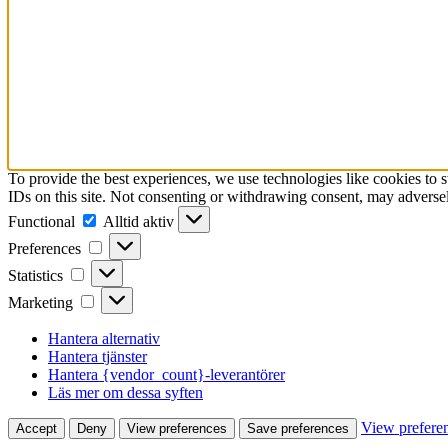
To provide the best experiences, we use technologies like cookies to 
IDs on this site. Not consenting or withdrawing consent, may adversely
Functional
Functional
Alltid aktiv
Preferences
Preferences
Statistics
Statistics
Marketing
Marketing
Hantera alternativ
Hantera tjänster
Hantera {vendor_count}-leverantörer
Läs mer om dessa syften
View prefere
Accept
Deny
View preferences
Save preferences