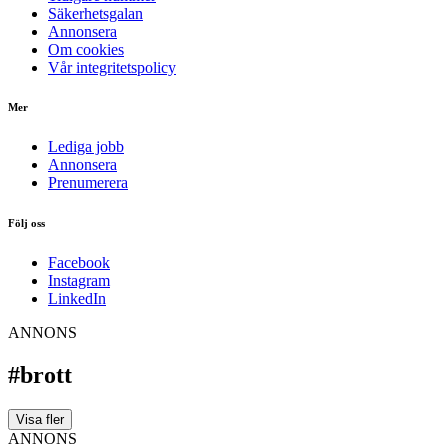
Säkerhetsgalan
Annonsera
Om cookies
Vår integritetspolicy
Mer
Lediga jobb
Annonsera
Prenumerera
Följ oss
Facebook
Instagram
LinkedIn
ANNONS
#brott
Visa fler
ANNONS