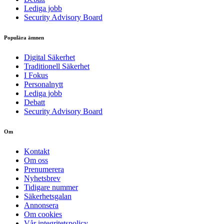
Lediga jobb
Security Advisory Board
Populära ämnen
Digital Säkerhet
Traditionell Säkerhet
I Fokus
Personalnytt
Lediga jobb
Debatt
Security Advisory Board
Om
Kontakt
Om oss
Prenumerera
Nyhetsbrev
Tidigare nummer
Säkerhetsgalan
Annonsera
Om cookies
Vår integritetspolicy