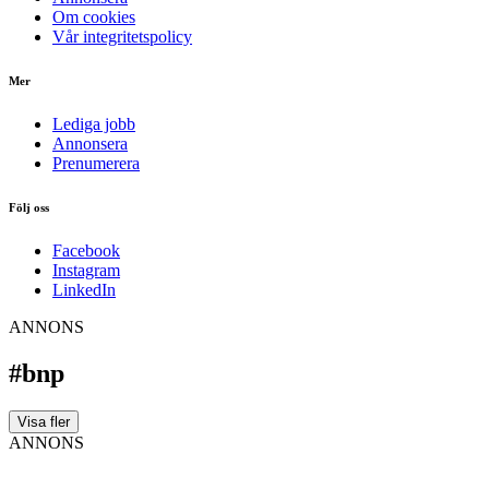
Om cookies
Vår integritetspolicy
Mer
Lediga jobb
Annonsera
Prenumerera
Följ oss
Facebook
Instagram
LinkedIn
ANNONS
#bnp
Visa fler
ANNONS