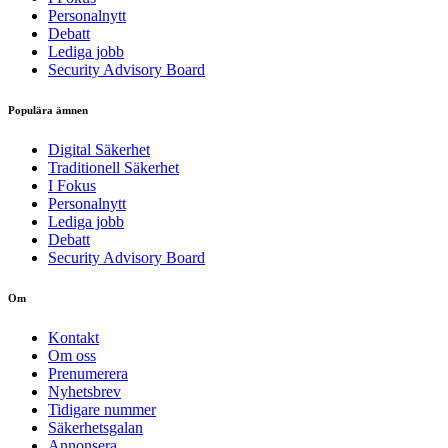
Personalnytt
Debatt
Lediga jobb
Security Advisory Board
Populära ämnen
Digital Säkerhet
Traditionell Säkerhet
I Fokus
Personalnytt
Lediga jobb
Debatt
Security Advisory Board
Om
Kontakt
Om oss
Prenumerera
Nyhetsbrev
Tidigare nummer
Säkerhetsgalan
Annonsera