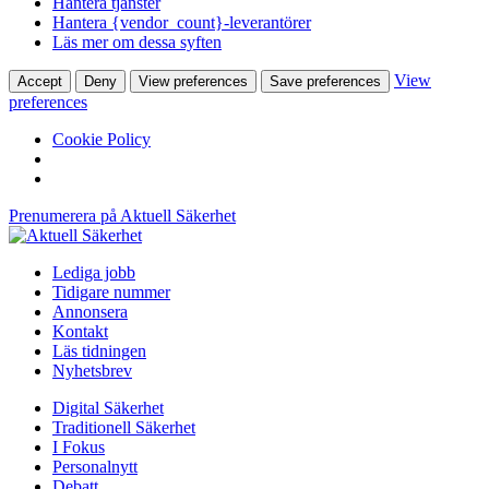
Hantera tjänster
Hantera {vendor_count}-leverantörer
Läs mer om dessa syften
View
Accept
Deny
View preferences
Save preferences
preferences
Cookie Policy
Prenumerera på Aktuell Säkerhet
Lediga jobb
Tidigare nummer
Annonsera
Kontakt
Läs tidningen
Nyhetsbrev
Digital Säkerhet
Traditionell Säkerhet
I Fokus
Personalnytt
Debatt