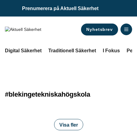
Prenumerera på Aktuell Säkerhet
Nyhetsbrev
ANNONS
Digital Säkerhet
Traditionell Säkerhet
I Fokus
Pers
#blekingetekniskahögskola
Visa fler