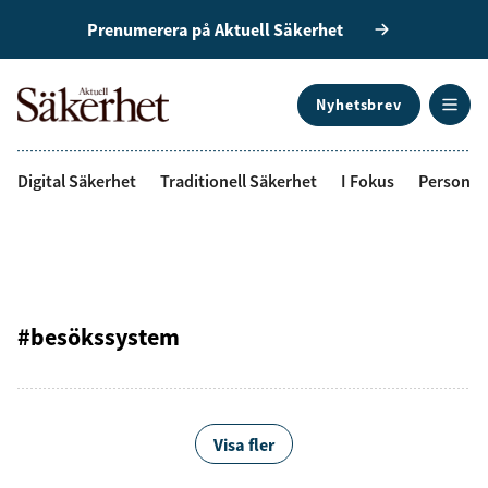
Prenumerera på Aktuell Säkerhet
Nyhetsbrev
ANNONS
Digital Säkerhet
Traditionell Säkerhet
I Fokus
Personal
#besökssystem
Visa fler