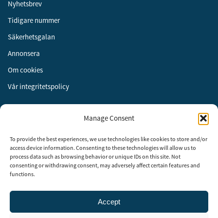
Nyhetsbrev
Tidigare nummer
Säkerhetsgalan
Annonsera
Om cookies
Vår integritetspolicy
Följ oss
Manage Consent
Facebook
To provide the best experiences, we use technologies like cookies to store and/or
Instagram
access device information. Consenting to these technologies will allow us to
process data such as browsing behavior or unique IDs on this site. Not
LinkedIn
consenting or withdrawing consent, may adversely affect certain features and
functions.
Accept
Security Adviser Board
Security Advisory Board, SAB, instiftades av tidningen Aktuell