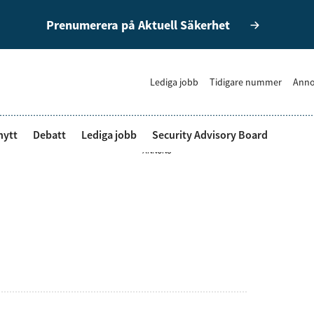
Prenumerera på Aktuell Säkerhet
Lediga jobb
Tidigare nummer
Anno
nytt
Debatt
Lediga jobb
Security Advisory Board
ANNONS