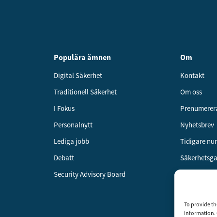
Populära ämnen
Om
Digital Säkerhet
Kontakt
Traditionell Säkerhet
Om oss
I Fokus
Prenumerer
Personalnytt
Nyhetsbrev
Lediga jobb
Tidigare n
Debatt
Säkerhetsg
Security Advisory Board
Annonsera
Om cookies
To provide th
Vår integrit
information. 