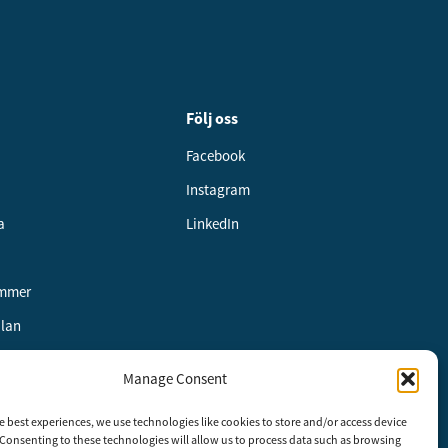
Följ oss
Facebook
Instagram
a
LinkedIn
ummer
alan
Manage Consent
e best experiences, we use technologies like cookies to store and/or access device
etspolicy
Consenting to these technologies will allow us to process data such as browsing