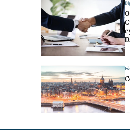
Di
O
C
c
D
Fö
C