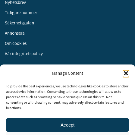
Nyhetsbrev
Tidigare nummer
Säkerhetsgalan
Annonsera
Om cookies
Vår integritetspolicy
Följ oss
Manage Consent
Facebook
To provide the best experiences, we use technologies like cookies to store and/or
Instagram
access device information. Consenting to these technologies will allow us to
process data such as browsing behavior or unique IDs on this site. Not
LinkedIn
consenting or withdrawing consent, may adversely affect certain features and
functions.
Accept
Security Adviser Board
Security Advisory Board, SAB, instiftades av tidningen Aktuell