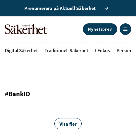
Prenumerera på Aktuell Säkerhet
Nyhetsbrev
ANNONS
Digital Säkerhet
Traditionell Säkerhet
I Fokus
Personal
#BankID
Visa fler