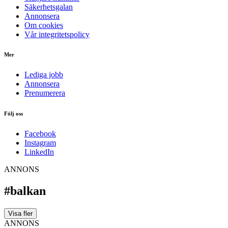
Säkerhetsgalan
Annonsera
Om cookies
Vår integritetspolicy
Mer
Lediga jobb
Annonsera
Prenumerera
Följ oss
Facebook
Instagram
LinkedIn
ANNONS
#balkan
Visa fler
ANNONS