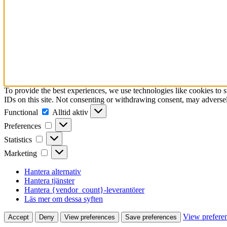
To provide the best experiences, we use technologies like cookies to 
IDs on this site. Not consenting or withdrawing consent, may adversely
Functional
Functional
Alltid aktiv
Preferences
Preferences
Statistics
Statistics
Marketing
Marketing
Hantera alternativ
Hantera tjänster
Hantera {vendor_count}-leverantörer
Läs mer om dessa syften
View prefere
Accept
Deny
View preferences
Save preferences