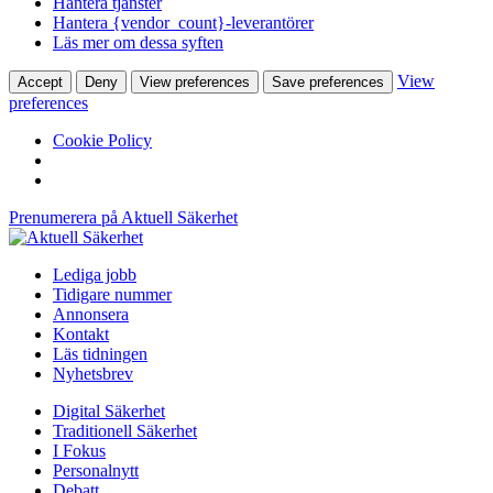
Hantera tjänster
Hantera {vendor_count}-leverantörer
Läs mer om dessa syften
View
Accept
Deny
View preferences
Save preferences
preferences
Cookie Policy
Prenumerera på Aktuell Säkerhet
Lediga jobb
Tidigare nummer
Annonsera
Kontakt
Läs tidningen
Nyhetsbrev
Digital Säkerhet
Traditionell Säkerhet
I Fokus
Personalnytt
Debatt