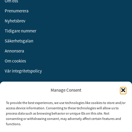
Om oss
Prenumerera
Nyhetsbrev
Tidigare nummer
Säkerhetsgalan
Annonsera
Om cookies
Vår integritetspolicy
Följ oss
Manage Consent
Facebook
To provide the best experiences, we use technologies like cookies to store and/or
Instagram
access device information. Consenting to these technologies will allow us to
process data such as browsing behavior or unique IDs on this site. Not
LinkedIn
consenting or withdrawing consent, may adversely affect certain features and
functions.