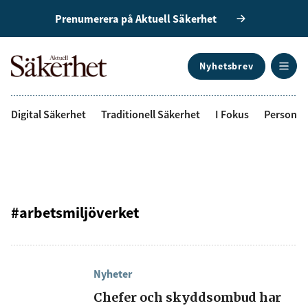
Prenumerera på Aktuell Säkerhet
Nyhetsbrev
ANNONS
Digital Säkerhet
Traditionell Säkerhet
I Fokus
Personal
#arbetsmiljöverket
Nyheter
Chefer och skyddsombud har