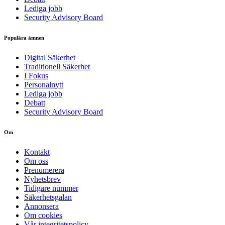
Lediga jobb
Security Advisory Board
Populära ämnen
Digital Säkerhet
Traditionell Säkerhet
I Fokus
Personalnytt
Lediga jobb
Debatt
Security Advisory Board
Om
Kontakt
Om oss
Prenumerera
Nyhetsbrev
Tidigare nummer
Säkerhetsgalan
Annonsera
Om cookies
Vår integritetspolicy