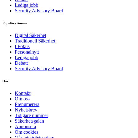
Lediga jobb
Security Advisory Board
Populära ämnen
Digital Säkerhet
Traditionell Säkerhet
I Fokus
Personalnytt
Lediga jobb
Debatt
Security Advisory Board
Om
Kontakt
Om oss
Prenumerera
Nyhetsbrev
Tidigare nummer
Säkerhetsgalan
Annonsera
Om cookies
Vår integritetspolicy