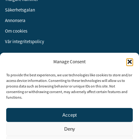
Säkerhetsgalan
Annonsera
Om cookies
Vår integritetspolicy
Följ oss
Manage Consent
Facebook
To provide the best experiences, we use technologies like cookies to store and/or
Instagram
access device information. Consenting to these technologies will allow us to
process data such as browsing behavior or unique IDs on this site. Not
LinkedIn
consenting or withdrawing consent, may adversely affect certain features and
functions.
Accept
Security Adviser Board
Security Advisory Board, SAB, instiftades av tidningen Aktuell
Deny
Säkerhet år 2003 för att stimulera, utveckla och informera om
säkerhetsarbetet i Sverige. SAB består av representanter från