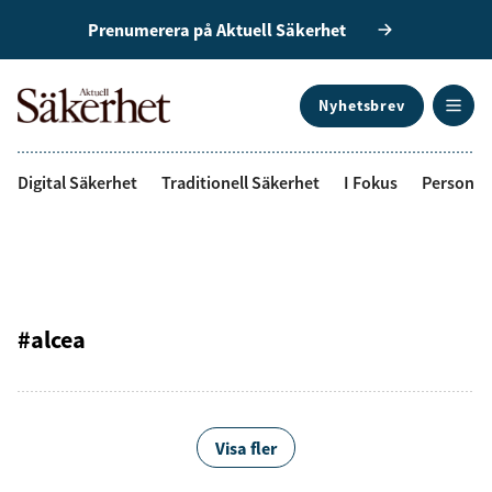
Prenumerera på Aktuell Säkerhet
Nyhetsbrev
ANNONS
Digital Säkerhet
Traditionell Säkerhet
I Fokus
Personal
#alcea
Visa fler