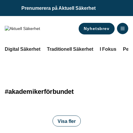
Prenumerera på Aktuell Säkerhet
Nyhetsbrev
ANNONS
Digital Säkerhet
Traditionell Säkerhet
I Fokus
Pers
#akademikerförbundet
Visa fler