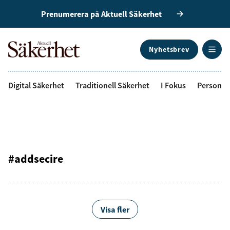
Prenumerera på Aktuell Säkerhet
Nyhetsbrev
ANNONS
Digital Säkerhet
Traditionell Säkerhet
I Fokus
Personal
#addsecire
Visa fler