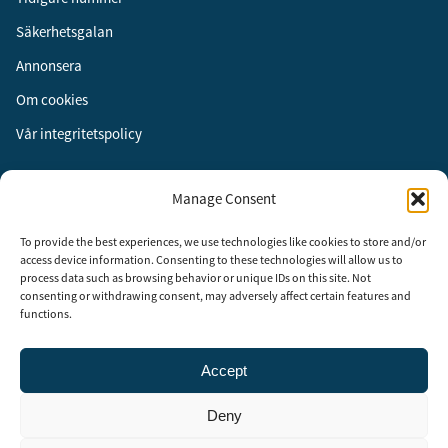
Säkerhetsgalan
Annonsera
Om cookies
Vår integritetspolicy
Följ oss
Manage Consent
Facebook
To provide the best experiences, we use technologies like cookies to store and/or
Instagram
access device information. Consenting to these technologies will allow us to
process data such as browsing behavior or unique IDs on this site. Not
LinkedIn
consenting or withdrawing consent, may adversely affect certain features and
functions.
Accept
Security Adviser Board
Security Advisory Board, SAB, instiftades av tidningen Aktuell
Deny
Säkerhet år 2003 för att stimulera, utveckla och informera om
säkerhetsarbetet i Sverige. SAB består av representanter från