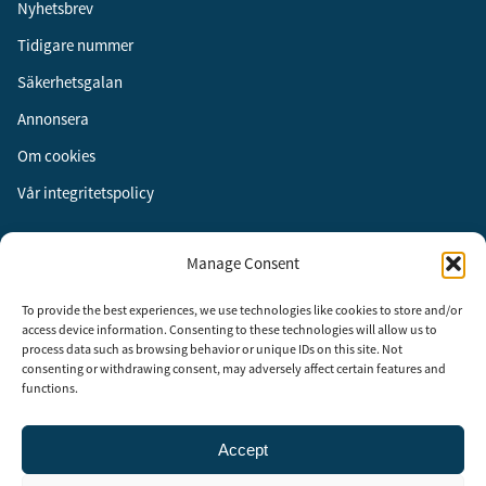
Nyhetsbrev
Tidigare nummer
Säkerhetsgalan
Annonsera
Om cookies
Vår integritetspolicy
Följ oss
Manage Consent
Facebook
To provide the best experiences, we use technologies like cookies to store and/or
Instagram
access device information. Consenting to these technologies will allow us to
process data such as browsing behavior or unique IDs on this site. Not
LinkedIn
consenting or withdrawing consent, may adversely affect certain features and
functions.
Accept
Security Adviser Board
Security Advisory Board, SAB, instiftades av tidningen Aktuell