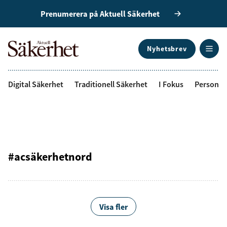
Prenumerera på Aktuell Säkerhet
Nyhetsbrev
ANNONS
Digital Säkerhet
Traditionell Säkerhet
I Fokus
Personal
#acsäkerhetnord
Visa fler