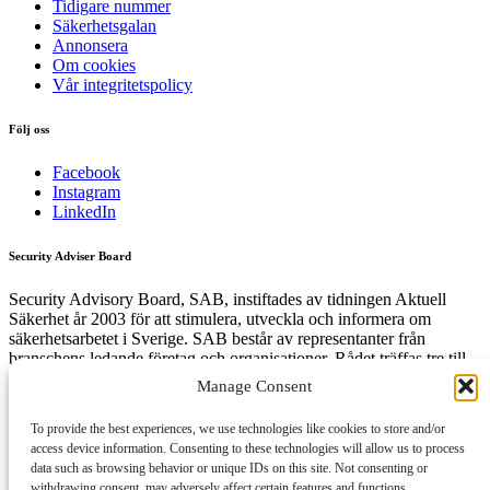
Tidigare nummer
Säkerhetsgalan
Annonsera
Om cookies
Vår integritetspolicy
Följ oss
Facebook
Instagram
LinkedIn
Security Adviser Board
Security Advisory Board, SAB, instiftades av tidningen Aktuell
Säkerhet år 2003 för att stimulera, utveckla och informera om
säkerhetsarbetet i Sverige. SAB består av representanter från
branschens ledande företag och organisationer. Rådet träffas tre till
fyra gånger per år och diskuterar aktuella säkerhetsfrågor.
Manage Consent
To provide the best experiences, we use technologies like cookies to store and/or
access device information. Consenting to these technologies will allow us to process
Få den senaste säkerhetsinformationen först
data such as browsing behavior or unique IDs on this site. Not consenting or
withdrawing consent, may adversely affect certain features and functions.