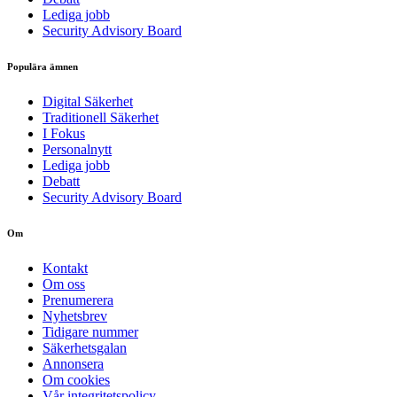
Lediga jobb
Security Advisory Board
Populära ämnen
Digital Säkerhet
Traditionell Säkerhet
I Fokus
Personalnytt
Lediga jobb
Debatt
Security Advisory Board
Om
Kontakt
Om oss
Prenumerera
Nyhetsbrev
Tidigare nummer
Säkerhetsgalan
Annonsera
Om cookies
Vår integritetspolicy