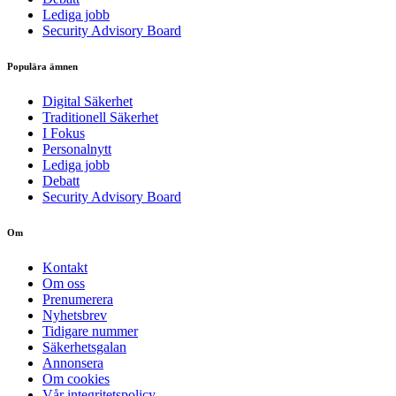
Lediga jobb
Security Advisory Board
Populära ämnen
Digital Säkerhet
Traditionell Säkerhet
I Fokus
Personalnytt
Lediga jobb
Debatt
Security Advisory Board
Om
Kontakt
Om oss
Prenumerera
Nyhetsbrev
Tidigare nummer
Säkerhetsgalan
Annonsera
Om cookies
Vår integritetspolicy