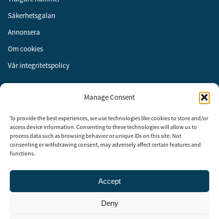
Säkerhetsgalan
Annonsera
Om cookies
Vår integritetspolicy
Följ oss
Manage Consent
Facebook
To provide the best experiences, we use technologies like cookies to store and/or
Instagram
access device information. Consenting to these technologies will allow us to
process data such as browsing behavior or unique IDs on this site. Not
LinkedIn
consenting or withdrawing consent, may adversely affect certain features and
functions.
Accept
Security Adviser Board
Security Advisory Board, SAB, instiftades av tidningen Aktuell
Deny
Säkerhet år 2003 för att stimulera, utveckla och informera om
säkerhetsarbetet i Sverige. SAB består av representanter från