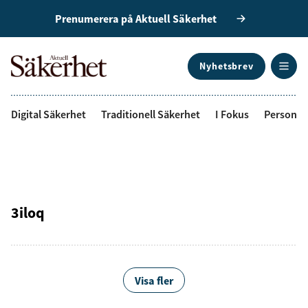
Prenumerera på Aktuell Säkerhet
Nyhetsbrev
ANNONS
Digital Säkerhet
Traditionell Säkerhet
I Fokus
Personal
3iloq
Visa fler