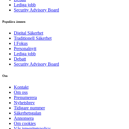
Lediga jobb
Security Advisory Board
Populära ämnen
Digital Säkerhet
Traditionell Säkerhet
I Fokus
Personalnytt
Lediga jobb
Debatt
Security Advisory Board
Om
Kontakt
Om oss
Prenumerera
Nyhetsbrev
Tidigare nummer
Säkerhetsgalan
Annonsera
Om cookies
Vår integritetspolicy