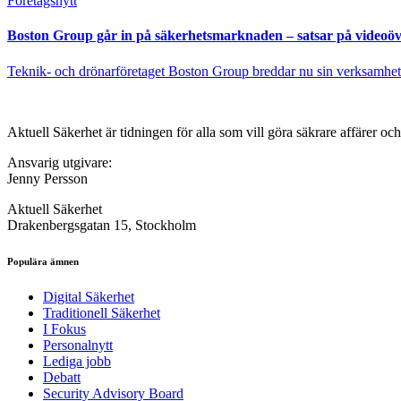
Företagsnytt
Boston Group går in på säkerhetsmarknaden – satsar på videoöv
Teknik- och drönarföretaget Boston Group breddar nu sin verksamhet
Aktuell Säkerhet är tidningen för alla som vill göra säkrare affärer oc
Ansvarig utgivare:
Jenny Persson
Aktuell Säkerhet
Drakenbergsgatan 15, Stockholm
Populära ämnen
Digital Säkerhet
Traditionell Säkerhet
I Fokus
Personalnytt
Lediga jobb
Debatt
Security Advisory Board