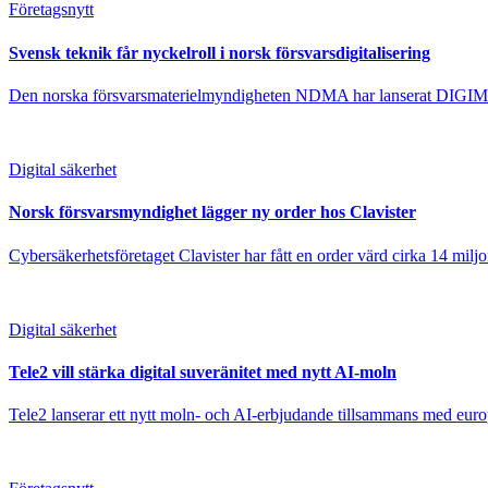
Företagsnytt
Svensk teknik får nyckelroll i norsk försvarsdigitalisering
Den norska försvarsmaterielmyndigheten NDMA har lanserat DIGIMAT – 
Digital säkerhet
Norsk försvarsmyndighet lägger ny order hos Clavister
Cybersäkerhetsföretaget Clavister har fått en order värd cirka 14 mil
Digital säkerhet
Tele2 vill stärka digital suveränitet med nytt AI-moln
Tele2 lanserar ett nytt moln- och AI-erbjudande tillsammans med europ