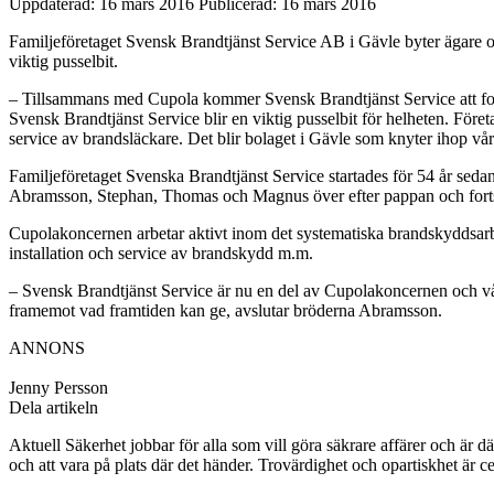
Uppdaterad: 16 mars 2016
Publicerad: 16 mars 2016
Familjeföretaget Svensk Brandtjänst Service AB i Gävle byter ägare 
viktig pusselbit.
– Tillsammans med Cupola kommer Svensk Brandtjänst Service att forts
Svensk Brandtjänst Service blir en viktig pusselbit för helheten. För
service av brandsläckare. Det blir bolaget i Gävle som knyter ihop v
Familjeföretaget Svenska Brandtjänst Service startades för 54 år seda
Abramsson, Stephan, Thomas och Magnus över efter pappan och fortsat
Cupolakoncernen arbetar aktivt inom det systematiska brandskyddsarbe
installation och service av brandskydd m.m.
– Svensk Brandtjänst Service är nu en del av Cupolakoncernen och vår
framemot vad framtiden kan ge, avslutar bröderna Abramsson.
ANNONS
Jenny Persson
Dela artikeln
Aktuell Säkerhet jobbar för alla som vill göra säkrare affärer och är d
och att vara på plats där det händer. Trovärdighet och opartiskhet är ce