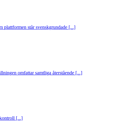
 plattformen står svenskgrundade [...]
ningen omfattar samtliga återstående [...]
ntroll [...]