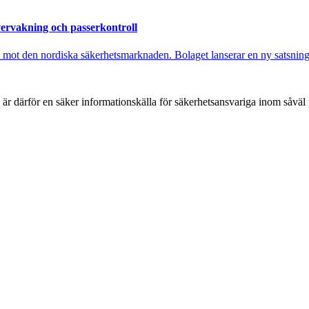
ervakning och passerkontroll
 mot den nordiska säkerhetsmarknaden. Bolaget lanserar en ny satsnin
h är därför en säker informationskälla för säkerhets­ansvariga inom såvä