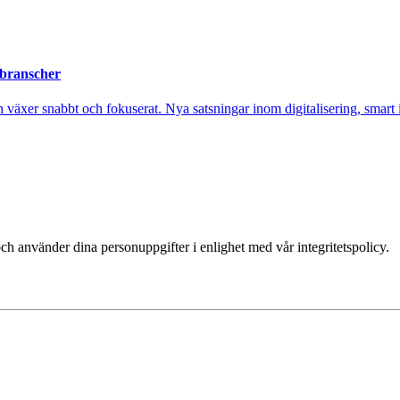
 branscher
xer snabbt och fokuserat. Nya satsningar inom digitalisering, smart ind
ch använder dina personuppgifter i enlighet med vår integritetspolicy.