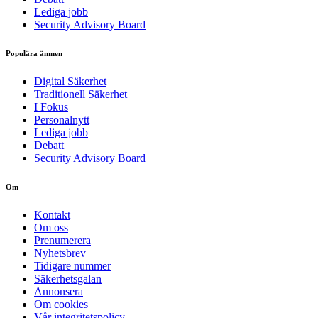
Lediga jobb
Security Advisory Board
Populära ämnen
Digital Säkerhet
Traditionell Säkerhet
I Fokus
Personalnytt
Lediga jobb
Debatt
Security Advisory Board
Om
Kontakt
Om oss
Prenumerera
Nyhetsbrev
Tidigare nummer
Säkerhetsgalan
Annonsera
Om cookies
Vår integritetspolicy