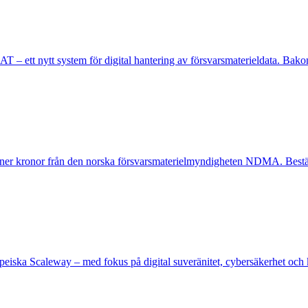
ett nytt system för digital hantering av försvarsmaterieldata. Bakom
joner kronor från den norska försvarsmaterielmyndigheten NDMA. Beställ
eiska Scaleway – med fokus på digital suveränitet, cybersäkerhet och ko