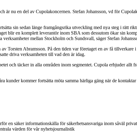
och är nu en del av Cupolakoncernen. Stefan Johansson, vd för Cupolak
ätta sin sedan länge framgångsrika utveckling med nya steg i rätt rik
etaget blir en komplett leverantör inom SBA som dessutom ökar sin komp
åra verksamheter mellan Stockholm och Sundsvall, säger Stefan Johanss
n av Torsten Abramsson. På den tiden var företaget en av få tillverkare
te driva verksamheten till vad den är idag.
tet och täcker in alla områden inom segmentet. Cupola erbjuder allt f
a kunder kommer fortsätta möta samma härliga gäng när de kontaktar oss.
ärför en säker informationskälla för säkerhetsansvariga inom såväl priva
ntrala värden för vår nyhetsjournalistik