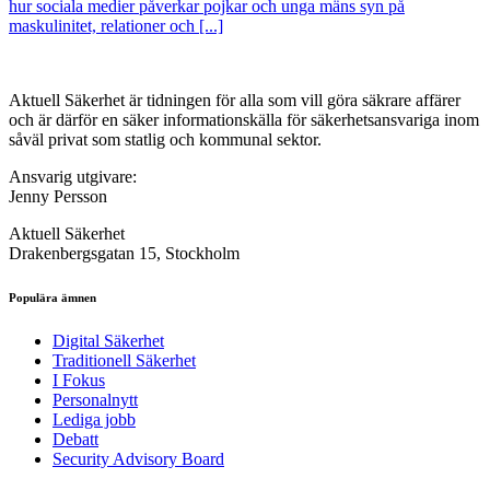
hur sociala medier påverkar pojkar och unga mäns syn på
maskulinitet, relationer och [...]
Aktuell Säkerhet är tidningen för alla som vill göra säkrare affärer
och är därför en säker informationskälla för säkerhets­ansvariga inom
såväl privat som statlig och kommunal sektor.
Ansvarig utgivare:
Jenny Persson
Aktuell Säkerhet
Drakenbergsgatan 15, Stockholm
Populära ämnen
Digital Säkerhet
Traditionell Säkerhet
I Fokus
Personalnytt
Lediga jobb
Debatt
Security Advisory Board