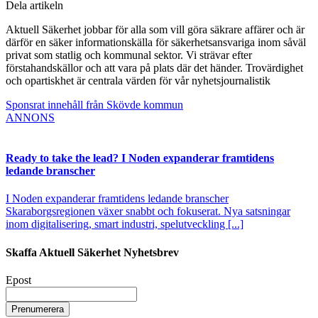
Dela artikeln
Aktuell Säkerhet jobbar för alla som vill göra säkrare affärer och är
därför en säker informationskälla för säkerhetsansvariga inom såväl
privat som statlig och kommunal sektor. Vi strävar efter
förstahandskällor och att vara på plats där det händer. Trovärdighet
och opartiskhet är centrala värden för vår nyhetsjournalistik
Sponsrat innehåll från Skövde kommun
ANNONS
Ready to take the lead? I Noden expanderar framtidens
ledande branscher
I Noden expanderar framtidens ledande branscher
Skaraborgsregionen växer snabbt och fokuserat. Nya satsningar
inom digitalisering, smart industri, spelutveckling [...]
Skaffa Aktuell Säkerhet Nyhetsbrev
Epost
Prenumerera