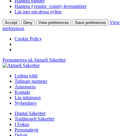
Hantera tjänster
Hantera {vendor_count}-leverantörer
Läs mer om dessa syften
View
Accept
Deny
View preferences
Save preferences
preferences
Cookie Policy
Prenumerera på Aktuell Säkerhet
Lediga jobb
Tidigare nummer
Annonsera
Kontakt
Läs tidningen
Nyhetsbrev
Digital Säkerhet
Traditionell Säkerhet
I Fokus
Personalnytt
Debatt