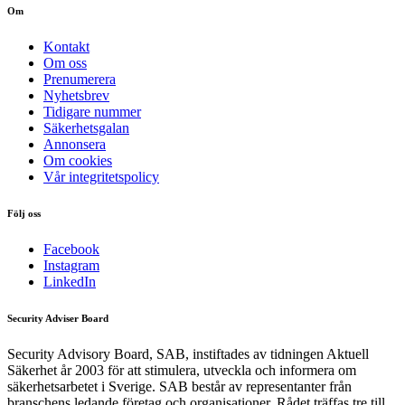
Om
Kontakt
Om oss
Prenumerera
Nyhetsbrev
Tidigare nummer
Säkerhetsgalan
Annonsera
Om cookies
Vår integritetspolicy
Följ oss
Facebook
Instagram
LinkedIn
Security Adviser Board
Security Advisory Board, SAB, instiftades av tidningen Aktuell
Säkerhet år 2003 för att stimulera, utveckla och informera om
säkerhetsarbetet i Sverige. SAB består av representanter från
branschens ledande företag och organisationer. Rådet träffas tre till