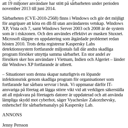
att 19 miljoner användare har stött på sårbarheten under perioden
november 2013 till juni 2014.
Sårbarheten (CVE-2010-2568) finns i Windows och gör det möjligt
för angripare att köra en dll-fil utan användarens vetskap. Windows
XP, Vista och 7, samt Windows Server 2003 och 2008 är de system
som är i riskzonen. Och den användes effektivt av masken Stuxnet.
Microsoft släppte en uppdatering som åtgärdade problemet redan
hösten 2010. Trots detta registrerar Kaspersky Labs
detektionssystem fortfarande miljontals fall där andra skadliga
program försöker utnyttja samma sårbarhet. En stor andel av
försöken sker hos användare i Vietnam, Indien och Algeriet – länder
där Windows XP fortfarande är utbrett.
– Situationer som denna skapar naturligtvis en löpande
infektionsrisk genom skadliga program för organisationer som
fortfarande har sårbara servrar i bruk. Vi uppmanar därför IT-
ansvariga på företag att lägga större vikt vid att verkligen säkerställa
att all mjukvara på företagets datorer är uppdaterad och att använda
lämpliga skydd mot cyberhot, säger Vyacheslav Zakorzhevsky,
enhetschef för sårbarhetsanalys på Kaspersky Lab.
ANNONS
Jenny Persson