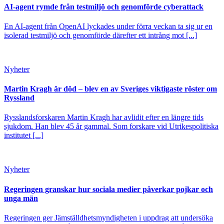
AI-agent rymde från testmiljö och genomförde cyberattack
En AI-agent från OpenAI lyckades under förra veckan ta sig ur en
isolerad testmiljö och genomförde därefter ett intrång mot [...]
Nyheter
Martin Kragh är död – blev en av Sveriges viktigaste röster om
Ryssland
Rysslandsforskaren Martin Kragh har avlidit efter en längre tids
sjukdom. Han blev 45 år gammal. Som forskare vid Utrikespolitiska
institutet [...]
Nyheter
Regeringen granskar hur sociala medier påverkar pojkar och
unga män
Regeringen ger Jämställdhetsmyndigheten i uppdrag att undersöka