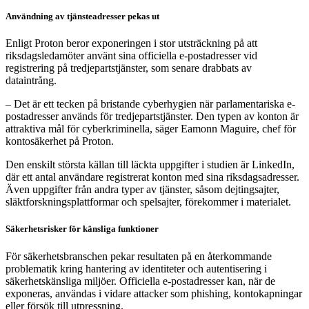
Användning av tjänsteadresser pekas ut
Enligt Proton beror exponeringen i stor utsträckning på att
riksdagsledamöter använt sina officiella e-postadresser vid
registrering på tredjepartstjänster, som senare drabbats av
dataintrång.
– Det är ett tecken på bristande cyberhygien när parlamentariska e-
postadresser används för tredjepartstjänster. Den typen av konton är
attraktiva mål för cyberkriminella, säger Eamonn Maguire, chef för
kontosäkerhet på Proton.
Den enskilt största källan till läckta uppgifter i studien är
LinkedIn
,
där ett antal användare registrerat konton med sina riksdagsadresser.
Även uppgifter från andra typer av tjänster, såsom dejtingsajter,
släktforskningsplattformar och spelsajter, förekommer i materialet.
Säkerhetsrisker för känsliga funktioner
För säkerhetsbranschen pekar resultaten på en återkommande
problematik kring hantering av identiteter och autentisering i
säkerhetskänsliga miljöer. Officiella e-postadresser kan, när de
exponeras, användas i vidare attacker som phishing, kontokapningar
eller försök till utpressning.