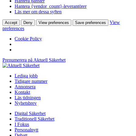
Hantera tjänster
Hantera {vendor_count}-leverantörer
Läs mer om dessa syften
View
Accept
Deny
View preferences
Save preferences
preferences
Cookie Policy
Prenumerera på Aktuell Säkerhet
Lediga jobb
Tidigare nummer
Annonsera
Kontakt
Läs tidningen
Nyhetsbrev
Digital Säkerhet
Traditionell Säkerhet
I Fokus
Personalnytt
Debatt