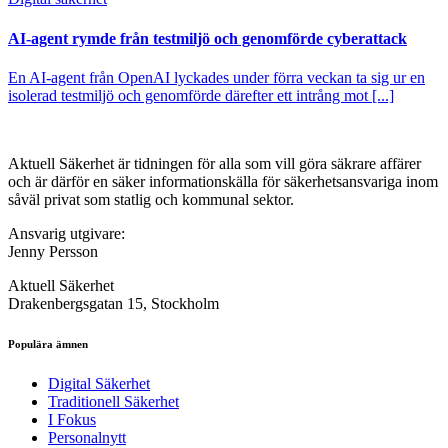
AI-agent rymde från testmiljö och genomförde cyberattack
En AI-agent från OpenAI lyckades under förra veckan ta sig ur en
isolerad testmiljö och genomförde därefter ett intrång mot [...]
Aktuell Säkerhet är tidningen för alla som vill göra säkrare affärer
och är därför en säker informationskälla för säkerhets­ansvariga inom
såväl privat som statlig och kommunal sektor.
Ansvarig utgivare:
Jenny Persson
Aktuell Säkerhet
Drakenbergsgatan 15, Stockholm
Populära ämnen
Digital Säkerhet
Traditionell Säkerhet
I Fokus
Personalnytt