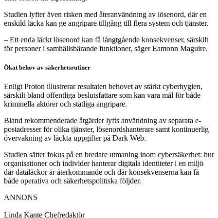
Studien lyfter även risken med återanvändning av lösenord, där en
enskild läcka kan ge angripare tillgång till flera system och tjänster.
– Ett enda läckt lösenord kan få långtgående konsekvenser, särskilt
för personer i samhällsbärande funktioner, säger Eamonn Maguire.
Ökat behov av säkerhetsrutiner
Enligt Proton illustrerar resultaten behovet av stärkt cyberhygien,
särskilt bland offentliga beslutsfattare som kan vara mål för både
kriminella aktörer och statliga angripare.
Bland rekommenderade åtgärder lyfts användning av separata e-
postadresser för olika tjänster, lösenordshanterare samt kontinuerlig
övervakning av läckta uppgifter på Dark Web.
Studien sätter fokus på en bredare utmaning inom cybersäkerhet: hur
organisationer och individer hanterar digitala identiteter i en miljö
där dataläckor är återkommande och där konsekvenserna kan få
både operativa och säkerhetspolitiska följder.
ANNONS
Linda Kante
Chefredaktör