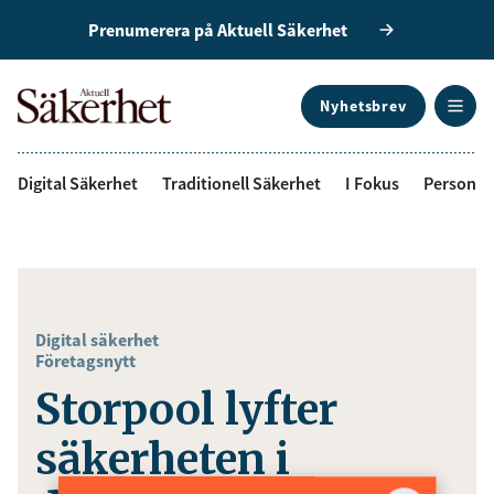
Prenumerera på Aktuell Säkerhet
Nyhetsbrev
ANNONS
Digital Säkerhet
Traditionell Säkerhet
I Fokus
Personal
Digital säkerhet
Företagsnytt
Storpool lyfter
säkerheten i