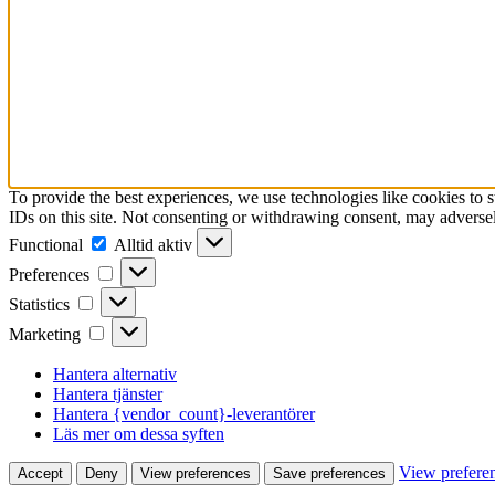
To provide the best experiences, we use technologies like cookies to 
IDs on this site. Not consenting or withdrawing consent, may adversely
Functional
Functional
Alltid aktiv
Preferences
Preferences
Statistics
Statistics
Marketing
Marketing
Hantera alternativ
Hantera tjänster
Hantera {vendor_count}-leverantörer
Läs mer om dessa syften
View prefere
Accept
Deny
View preferences
Save preferences