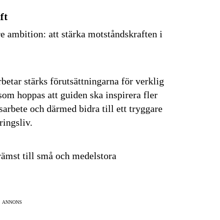
ft
Prenumerera
re ambition: att stärka motståndskraften i
på "Prenumerera" ger du samtycke till att vi
er dina personuppgifter i enlighet med vår
etar stärks förutsättningarna för verklig
 som hoppas att guiden ska inspirera fler
etsarbete och därmed bidra till ett tryggare
ingsliv.
främst till små och medelstora
ANNONS