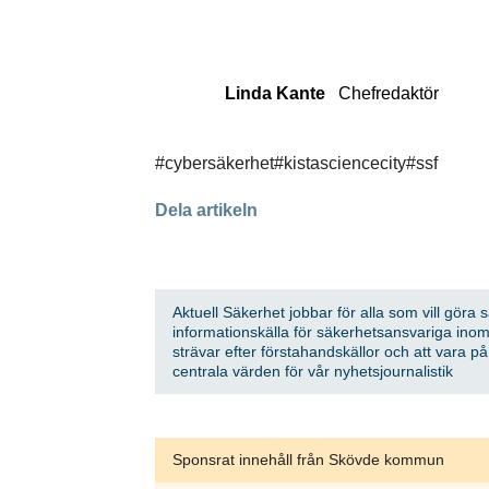
Linda Kante
Chefredaktör
#cybersäkerhet
#kistasciencecity
#ssf
Dela artikeln
Aktuell Säkerhet jobbar för alla som vill göra 
informationskälla för säkerhetsansvariga inom
strävar efter förstahandskällor och att vara p
centrala värden för vår nyhetsjournalistik
Sponsrat innehåll från Skövde kommun