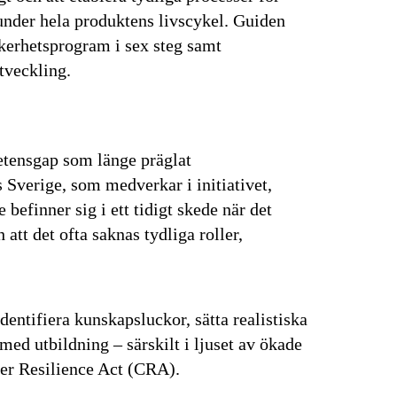
under hela produktens livscykel. Guiden
äkerhetsprogram i sex steg samt
veckling.
etensgap som länge präglat
Sverige, som medverkar i initiativet,
 befinner sig i ett tidigt skede när det
 att det ofta saknas tydliga roller,
senaste
tsinformationen
identifiera kunskapsluckor, sätta realistiska
ed utbildning – särskilt i ljuset av ökade
er Resilience Act (CRA).
 vårt nyhetsbrev!