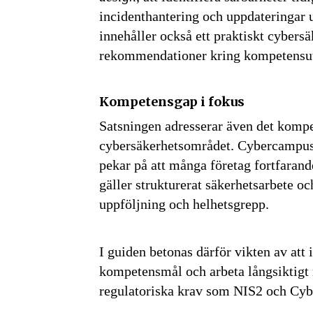
incidenthantering och uppdateringar 
innehåller också ett praktiskt cybers
rekommendationer kring kompetensut
Kompetensgap i fokus
Satsningen adresserar även det komp
cybersäkerhetsområdet. Cybercampus 
pekar på att många företag fortfarande
gäller strukturerat säkerhetsarbete och
uppföljning och helhetsgrepp.
Få den 
säkerhe
I guiden betonas därför vikten av att 
först
kompetensmål och arbeta långsiktigt m
regulatoriska krav som NIS2 och Cyb
Anmäl dig till