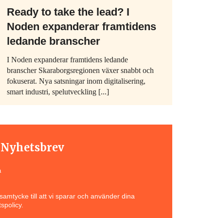
Ready to take the lead? I
Noden expanderar framtidens
ledande branscher
I Noden expanderar framtidens ledande
branscher Skaraborgsregionen växer snabbt och
fokuserat. Nya satsningar inom digitalisering,
smart industri, spelutveckling [...]
t Nyhetsbrev
a
amtycke till att vi sparar och använder dina
spolicy.