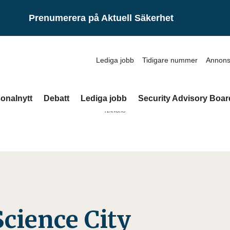
Prenumerera på Aktuell Säkerhet
Lediga jobb
Tidigare nummer
Annons
onalnytt
Debatt
Lediga jobb
Security Advisory Boar
ANNONS
Science City