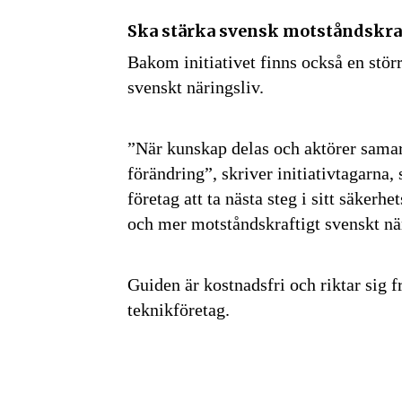
Ska stärka svensk motståndskra
Bakom initiativet finns också en stör
Genom att klicka 
svenskt näringsliv.
sparar och använd
integritetspolicy.
”När kunskap delas och aktörer samarb
förändring”, skriver initiativtagarna,
företag att ta nästa steg i sitt säkerh
och mer motståndskraftigt svenskt när
Guiden är kostnadsfri och riktar sig 
teknikföretag.