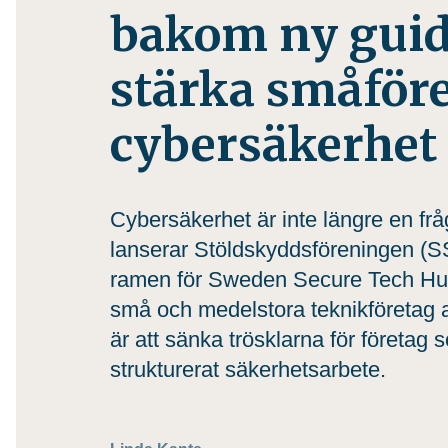
bakom ny guid
stärka småför
cybersäkerhet
Cybersäkerhet är inte längre en frå
lanserar Stöldskyddsföreningen (S
ramen för Sweden Secure Tech Hub
små och medelstora teknikföretag att
är att sänka trösklarna för företag
strukturerat säkerhetsarbete.