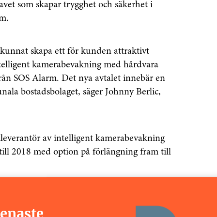
 navet som skapar trygghet och säkerhet i
rm.
unnat skapa ett för kunden attraktivt
telligent kamerabevakning med hårdvara
ån SOS Alarm. Det nya avtalet innebär en
nala bostadsbolaget, säger Johnny Berlic,
everantör av intelligent kamerabevakning
ill 2018 med option på förlängning fram till
ANNONS
senaste