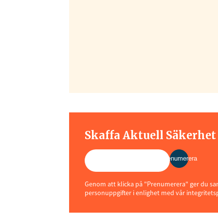
Skaffa Aktuell Säkerhe
Prenumerera
Genom att klicka på "Prenumerera" ger du samt
personuppgifter i enlighet med vår integritets