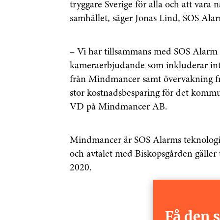
tryggare Sverige för alla och att vara
samhället, säger Jonas Lind, SOS Ala
– Vi har tillsammans med SOS Alarm k
kameraerbjudande som inkluderar in
från Mindmancer samt övervakning fr
stor kostnadsbesparing för det kommu
VD på Mindmancer AB.
Mindmancer är SOS Alarms teknologil
och avtalet med Biskopsgården gäller t
2020.
Få den 