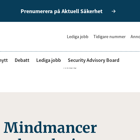
Prenumerera på Aktuell Säkerhet
Lediga jobb
Tidigare nummer
Anno
nytt
Debatt
Lediga jobb
Security Advisory Board
ANNONS
h Mindmancer