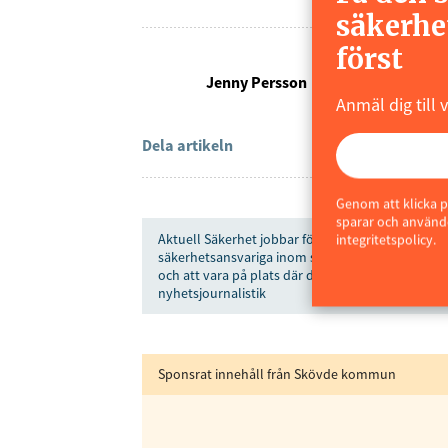
säkerhe
först
Jenny Persson
Anmäl dig till 
Dela artikeln
Genom att klicka p
sparar och använde
Aktuell Säkerhet jobbar för alla som vill göra säk
integritetspolicy.
säkerhetsansvariga inom såväl privat som statlig
och att vara på plats där det händer. Trovärdighe
nyhetsjournalistik
Sponsrat innehåll från Skövde kommun