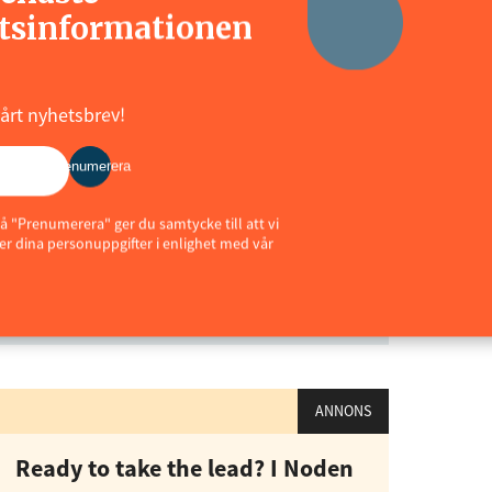
tsinformationen
vårt nyhetsbrev!
Prenumerera
å "Prenumerera" ger du samtycke till att vi
r dina personuppgifter i enlighet med vår
rare affärer och är därför en säker informationskälla för
 och kommunal sektor. Vi strävar efter förstahandskällor
t och opartiskhet är centrala värden för vår
ANNONS
Ready to take the lead? I Noden