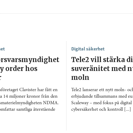
het
Digital säkerhet
örsvarsmyndighet
Tele2 vill stärka d
y order hos
suveränitet med n
r
moln
företaget Clavister har fått en
Tele2 lanserar ett nytt moln- oc
ka 14 miljoner kronor från den
erbjudande tillsammans med eu
rsmaterielmyndigheten NDMA.
Scaleway – med fokus på digital 
omfattar samtliga återstående
cybersäkerhet och kontroll [...]