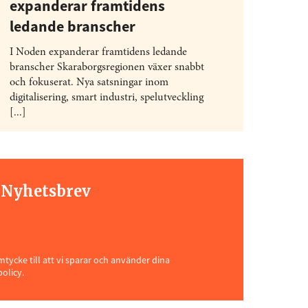
expanderar framtidens
ledande branscher
I Noden expanderar framtidens ledande
branscher Skaraborgsregionen växer snabbt
och fokuserat. Nya satsningar inom
digitalisering, smart industri, spelutveckling
[...]
t Nyhetsbrev
ycke till att vi sparar och använder dina
policy.