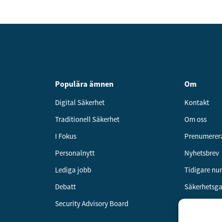
Populära ämnen
Om
Digital Säkerhet
Kontakt
Traditionell Säkerhet
Om oss
I Fokus
Prenumerer
Personalnytt
Nyhetsbrev
Lediga jobb
Tidigare n
Debatt
Säkerhetsg
Security Advisory Board
Annonsera
Om cookies