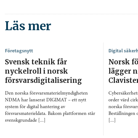
Läs mer
Företagsnytt
Digital säker
Svensk teknik får
Norsk f
nyckelroll i norsk
lägger n
försvarsdigitalisering
Claviste
Den norska försvarsmaterielmyndigheten
Cybersäkerhets
NDMA har lanserat DIGIMAT – ett nytt
order värd cir
system för digital hantering av
norska försva
försvarsmaterieldata. Bakom plattformen står
Beställningen 
svenskgrundade [...]
[...]