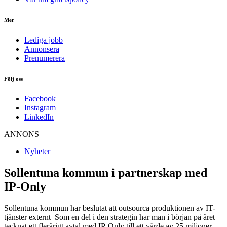
Mer
Lediga jobb
Annonsera
Prenumerera
Följ oss
Facebook
Instagram
LinkedIn
ANNONS
Nyheter
Sollentuna kommun i partnerskap med
IP-Only
Sollentuna kommun har beslutat att outsourca produktionen av IT-
tjänster externt Som en del i den strategin har man i början på året
tecknat ett flerårigt avtal med IP-Only till ett värde av 25 miljoner