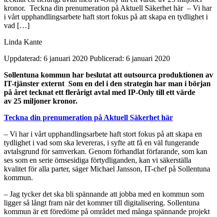
kronor. Teckna din prenumeration på Aktuell Säkerhet här – Vi har
i vårt upphandlingsarbete haft stort fokus på att skapa en tydlighet i
vad […]
Linda Kante
Uppdaterad: 6 januari 2020
Publicerad: 6 januari 2020
Sollentuna kommun har beslutat att outsourca
produktionen av
IT-tjänster externt Som en del i den strategin har man i början
på året tecknat ett flerårigt avtal med IP-
Only
till ett värde
av 25 miljoner kronor.
Teckna din prenumeration på Aktuell Säkerhet här
– Vi har i vårt upphandlingsarbete haft stort fokus på att skapa en
tydlighet i vad som ska levereras, i syfte att få en väl fungerande
avtalsgrund för samverkan. Genom förhandlat förfarande, som kan
ses som en serie ömsesidiga förtydliganden, kan vi säkerställa
kvalitet för alla parter, säger Michael Jansson, IT-chef på Sollentuna
kommun.
– Jag tycker det ska bli spännande att jobba med en kommun som
ligger så långt fram när det kommer till digitalisering. Sollentuna
kommun är ett föredöme på området med många spännande projekt