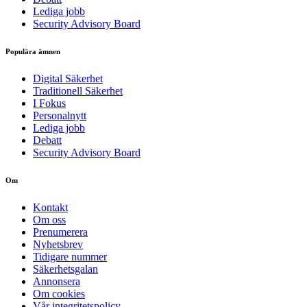
Lediga jobb
Security Advisory Board
Populära ämnen
Digital Säkerhet
Traditionell Säkerhet
I Fokus
Personalnytt
Lediga jobb
Debatt
Security Advisory Board
Om
Kontakt
Om oss
Prenumerera
Nyhetsbrev
Tidigare nummer
Säkerhetsgalan
Annonsera
Om cookies
Vår integritetspolicy