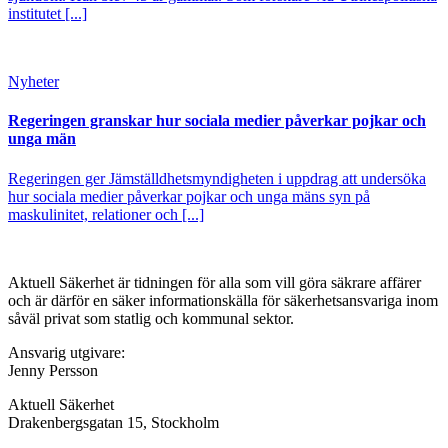
institutet [...]
Nyheter
Regeringen granskar hur sociala medier påverkar pojkar och
unga män
Regeringen ger Jämställdhetsmyndigheten i uppdrag att undersöka
hur sociala medier påverkar pojkar och unga mäns syn på
maskulinitet, relationer och [...]
Aktuell Säkerhet är tidningen för alla som vill göra säkrare affärer
och är därför en säker informationskälla för säkerhets­ansvariga inom
såväl privat som statlig och kommunal sektor.
Ansvarig utgivare:
Jenny Persson
Aktuell Säkerhet
Drakenbergsgatan 15, Stockholm