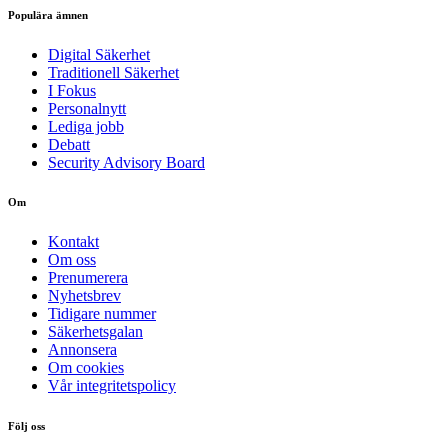
Populära ämnen
Digital Säkerhet
Traditionell Säkerhet
I Fokus
Personalnytt
Lediga jobb
Debatt
Security Advisory Board
Om
Kontakt
Om oss
Prenumerera
Nyhetsbrev
Tidigare nummer
Säkerhetsgalan
Annonsera
Om cookies
Vår integritetspolicy
Följ oss