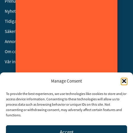
Prenumerera
Nyhetsbrev
Tidigare nummer
Säkerhetsgalan
Annonsera
Om cookies
Vår integritetspolicy
Följ oss
Manage Consent
Facebook
To provide the best experiences, we use technologies like cookies to store and/or
Instagram
access device information. Consenting to these technologies will allow us to
process data such as browsing behavior or unique IDs on this site. Not
LinkedIn
consenting or withdrawing consent, may adversely affect certain features and
functions.
Accept