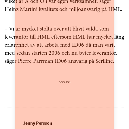
vilket är A och O i vår egen verksamhet, säger
Heinz Martini kvalitets och miljöansvarig på HML.
– Vi är mycket stolta över att blivit valda som
leverantör till HML eftersom HML har mycket lång
erfarenhet av att arbeta med ID06 då man varit
med sedan starten 2006 och nu byter leverantör,
säger Pierre Parrman ID06 ansvarig på Seriline.
ANNONS
Jenny Persson