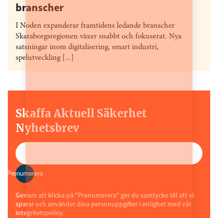
branscher
I Noden expanderar framtidens ledande branscher
Skaraborgsregionen växer snabbt och fokuserat. Nya
satsningar inom digitalisering, smart industri,
spelutveckling [...]
Skaffa Aktuell Säkerhet
Nyhetsbrev
Prenumerera
Genom att klicka på "Prenumerera" ger du samtycke till att vi
sparar och använder dina personuppgifter i enlighet med vår
integritetspolicy.