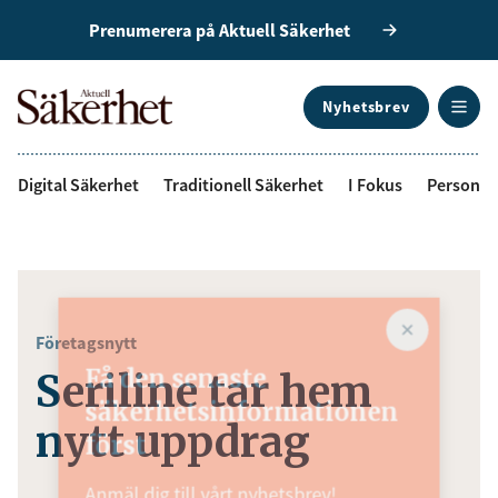
Prenumerera på Aktuell Säkerhet
Nyhetsbrev
ANNONS
Digital Säkerhet
Traditionell Säkerhet
I Fokus
Personal
Företagsnytt
Få den senaste
Seriline tar hem
säkerhetsinformationen
nytt uppdrag
först
Anmäl dig till vårt nyhetsbrev!