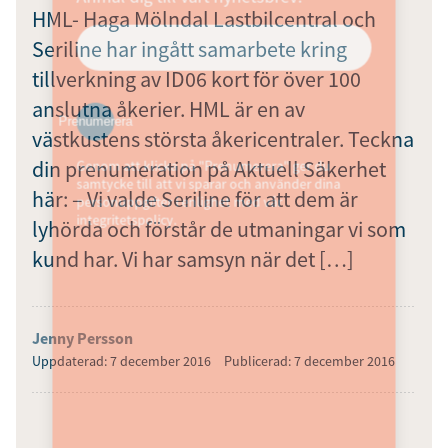
HML- Haga Mölndal Lastbilcentral och
Seriline har ingått samarbete kring
tillverkning av ID06 kort för över 100
anslutna åkerier. HML är en av
Prenumerera
västkustens största åkericentraler. Teckna
din prenumeration på Aktuell Säkerhet
Genom att klicka på "Prenumerera" ger du
samtycke till att vi sparar och använder dina
här: – Vi valde Seriline för att dem är
personuppgifter i enlighet med vår
integritetspolicy.
lyhörda och förstår de utmaningar vi som
kund har. Vi har samsyn när det […]
Jenny Persson
Uppdaterad: 7 december 2016
Publicerad: 7 december 2016