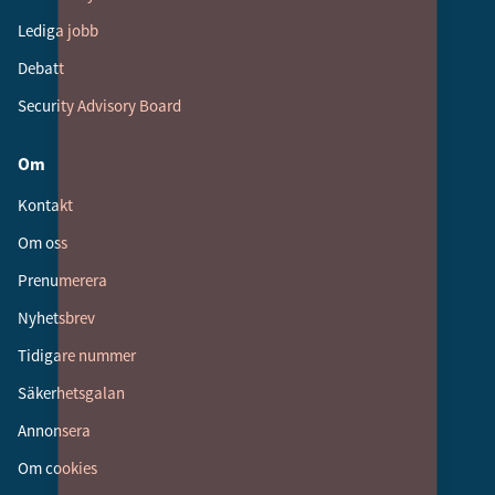
Lediga jobb
Debatt
Security Advisory Board
Om
Kontakt
Om oss
Prenumerera
Nyhetsbrev
Tidigare nummer
Säkerhetsgalan
Annonsera
Om cookies