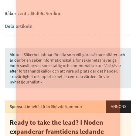
#åkericentral
#id06
#Seriline
Dela artikeln
Aktuell Säkerhet jobbar för alla som vill göra säkrare affärer och
är därför en säker informationskälla för säkerhetsansvariga
inom såväl privat som statlig och kommunal sektor. Vi strävar
efter förstahandskällor och att vara på plats där det händer.
Trovärdighet och opartiskhet är centrala värden för vår
nyhetsjournalistik
Sponsrat innehåll från Skövde kommun
ANNONS
Ready to take the lead? I Noden
expanderar framtidens ledande