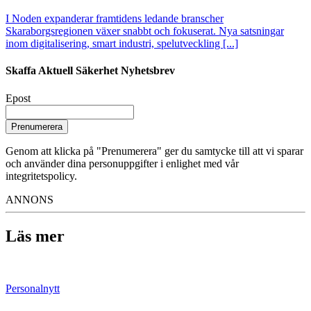
I Noden expanderar framtidens ledande branscher
Skaraborgsregionen växer snabbt och fokuserat. Nya satsningar
inom digitalisering, smart industri, spelutveckling [...]
Skaffa Aktuell Säkerhet Nyhetsbrev
Epost
Prenumerera
Genom att klicka på "Prenumerera" ger du samtycke till att vi sparar
och använder dina personuppgifter i enlighet med vår
integritetspolicy.
ANNONS
Läs mer
Personalnytt