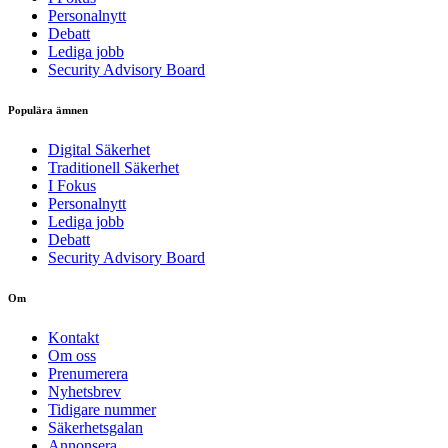
Personalnytt
Debatt
Lediga jobb
Security Advisory Board
Populära ämnen
Digital Säkerhet
Traditionell Säkerhet
I Fokus
Personalnytt
Lediga jobb
Debatt
Security Advisory Board
Om
Kontakt
Om oss
Prenumerera
Nyhetsbrev
Tidigare nummer
Säkerhetsgalan
Annonsera