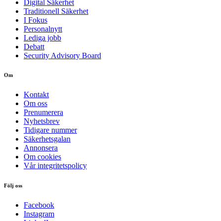
Digital Säkerhet
Traditionell Säkerhet
I Fokus
Personalnytt
Lediga jobb
Debatt
Security Advisory Board
Om
Kontakt
Om oss
Prenumerera
Nyhetsbrev
Tidigare nummer
Säkerhetsgalan
Annonsera
Om cookies
Vår integritetspolicy
Följ oss
Facebook
Instagram