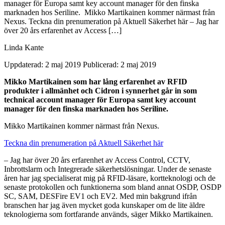
manager för Europa samt key account manager för den finska
marknaden hos Seriline. Mikko Martikainen kommer närmast från
Nexus. Teckna din prenumeration på Aktuell Säkerhet här – Jag har
över 20 års erfarenhet av Access […]
Linda Kante
Uppdaterad: 2 maj 2019
Publicerad: 2 maj 2019
Mikko Martikainen som har lång erfarenhet av RFID
produkter i allmänhet och Cidron i synnerhet går in som
technical account manager för Europa samt key account
manager för den finska marknaden hos Seriline.
Mikko Martikainen kommer närmast från Nexus.
Teckna din prenumeration på Aktuell Säkerhet här
– Jag har över 20 års erfarenhet av Access Control, CCTV,
Inbrottslarm och Integrerade säkerhetslösningar. Under de senaste
åren har jag specialiserat mig på RFID-läsare, kortteknologi och de
senaste protokollen och funktionerna som bland annat OSDP, OSDP
SC, SAM, DESFire EV1 och EV2. Med min bakgrund ifrån
branschen har jag även mycket goda kunskaper om de lite äldre
teknologierna som fortfarande används, säger Mikko Martikainen.