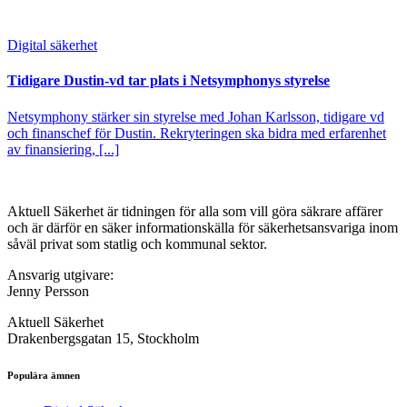
Digital säkerhet
Tidigare Dustin-vd tar plats i Netsymphonys styrelse
Netsymphony stärker sin styrelse med Johan Karlsson, tidigare vd
och finanschef för Dustin. Rekryteringen ska bidra med erfarenhet
av finansiering, [...]
Aktuell Säkerhet är tidningen för alla som vill göra säkrare affärer
och är därför en säker informationskälla för säkerhets­ansvariga inom
såväl privat som statlig och kommunal sektor.
Ansvarig utgivare:
Jenny Persson
Aktuell Säkerhet
Drakenbergsgatan 15, Stockholm
Populära ämnen