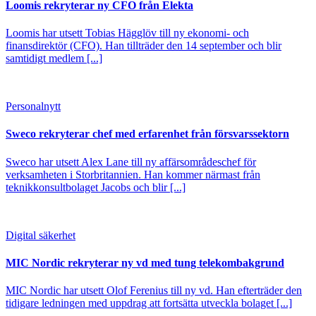
Loomis rekryterar ny CFO från Elekta
Loomis har utsett Tobias Hägglöv till ny ekonomi- och
finansdirektör (CFO). Han tillträder den 14 september och blir
samtidigt medlem [...]
Personalnytt
Sweco rekryterar chef med erfarenhet från försvarssektorn
Sweco har utsett Alex Lane till ny affärsområdeschef för
verksamheten i Storbritannien. Han kommer närmast från
teknikkonsultbolaget Jacobs och blir [...]
Digital säkerhet
MIC Nordic rekryterar ny vd med tung telekombakgrund
MIC Nordic har utsett Olof Ferenius till ny vd. Han efterträder den
tidigare ledningen med uppdrag att fortsätta utveckla bolaget [...]