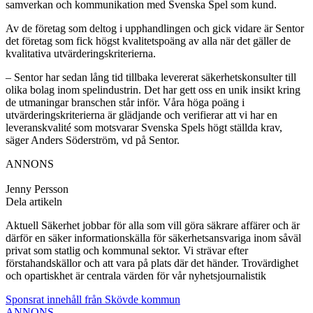
samverkan och kommunikation med Svenska Spel som kund.
Av de företag som deltog i upphandlingen och gick vidare är Sentor
det företag som fick högst kvalitetspoäng av alla när det gäller de
kvalitativa utvärderingskriterierna.
– Sentor har sedan lång tid tillbaka levererat säkerhetskonsulter till
olika bolag inom spelindustrin. Det har gett oss en unik insikt kring
de utmaningar branschen står inför. Våra höga poäng i
utvärderingskriterierna är glädjande och verifierar att vi har en
leveranskvalité som motsvarar Svenska Spels högt ställda krav,
säger Anders Söderström, vd på Sentor.
ANNONS
Jenny Persson
Dela artikeln
Aktuell Säkerhet jobbar för alla som vill göra säkrare affärer och är
därför en säker informationskälla för säkerhetsansvariga inom såväl
privat som statlig och kommunal sektor. Vi strävar efter
förstahandskällor och att vara på plats där det händer. Trovärdighet
och opartiskhet är centrala värden för vår nyhetsjournalistik
Sponsrat innehåll från Skövde kommun
ANNONS