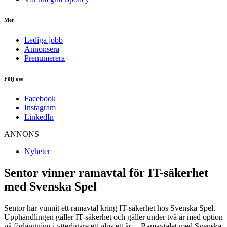
Mer
Lediga jobb
Annonsera
Prenumerera
Följ oss
Facebook
Instagram
LinkedIn
ANNONS
Nyheter
Sentor vinner ramavtal för IT-säkerhet
med Svenska Spel
Sentor har vunnit ett ramavtal kring IT-säkerhet hos Svenska Spel.
Upphandlingen gäller IT-säkerhet och gäller under två år med option
på förlängning i ytterligare ett plus ett år. – Ramavtalet med Svenska