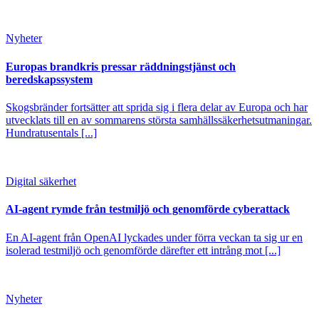
Nyheter
Europas brandkris pressar räddningstjänst och
beredskapssystem
Skogsbränder fortsätter att sprida sig i flera delar av Europa och har
utvecklats till en av sommarens största samhällssäkerhetsutmaningar.
Hundratusentals [...]
Digital säkerhet
AI-agent rymde från testmiljö och genomförde cyberattack
En AI-agent från OpenAI lyckades under förra veckan ta sig ur en
isolerad testmiljö och genomförde därefter ett intrång mot [...]
Nyheter