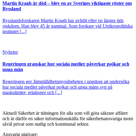
Martin Kragh är död – blev en av Sveriges viktigaste röster om
Ryssland
Rysslandsforskaren Martin Kragh har avlidit efter en längre tids
sjukdom. Han blev 45 år gammal. Som forskare vid Utrikespolitiska
institutet [...]
Nyheter
Regeringen granskar hur sociala medier påverkar pojkar och
unga män
Regeringen ger Jämställdhetsmyndigheten i uppdrag att undersöka
hur sociala medier påverkar pojkar och unga mäns syn på
maskulinitet, relationer och [...]
Aktuell Säkerhet är tidningen för alla som vill göra säkrare affärer
och är därför en säker informationskälla för säkerhets­ansvariga inom
såväl privat som statlig och kommunal sektor.
Ansvarig utgivare: