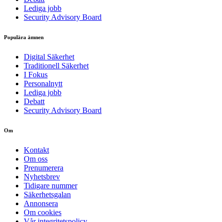
Lediga jobb
Security Advisory Board
Populära ämnen
Digital Säkerhet
Traditionell Säkerhet
I Fokus
Personalnytt
Lediga jobb
Debatt
Security Advisory Board
Om
Kontakt
Om oss
Prenumerera
Nyhetsbrev
Tidigare nummer
Säkerhetsgalan
Annonsera
Om cookies
Vår integritetspolicy