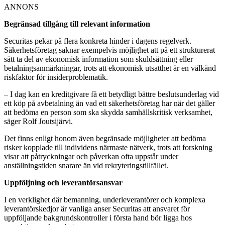
ANNONS
Begränsad tillgång till relevant information
Securitas pekar på flera konkreta hinder i dagens regelverk.
Säkerhetsföretag saknar exempelvis möjlighet att på ett strukturerat
sätt ta del av ekonomisk information som skuldsättning eller
betalningsanmärkningar, trots att ekonomisk utsatthet är en välkänd
riskfaktor för insiderproblematik.
– I dag kan en kreditgivare få ett betydligt bättre beslutsunderlag vid
ett köp på avbetalning än vad ett säkerhetsföretag har när det gäller
att bedöma en person som ska skydda samhällskritisk verksamhet,
säger Rolf Joutsijärvi.
Det finns enligt honom även begränsade möjligheter att bedöma
risker kopplade till individens närmaste nätverk, trots att forskning
visar att påtryckningar och påverkan ofta uppstår under
anställningstiden snarare än vid rekryteringstillfället.
Uppföljning och leverantörsansvar
I en verklighet där bemanning, underleverantörer och komplexa
leverantörskedjor är vanliga anser Securitas att ansvaret för
uppföljande bakgrundskontroller i första hand bör ligga hos