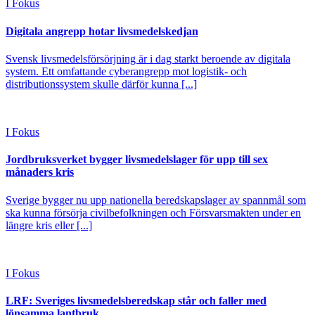
I Fokus
Digitala angrepp hotar livsmedelskedjan
Svensk livsmedelsförsörjning är i dag starkt beroende av digitala
system. Ett omfattande cyberangrepp mot logistik- och
distributionssystem skulle därför kunna [...]
I Fokus
Jordbruksverket bygger livsmedelslager för upp till sex
månaders kris
Sverige bygger nu upp nationella beredskapslager av spannmål som
ska kunna försörja civilbefolkningen och Försvarsmakten under en
längre kris eller [...]
I Fokus
LRF: Sveriges livsmedelsberedskap står och faller med
lönsamma lantbruk