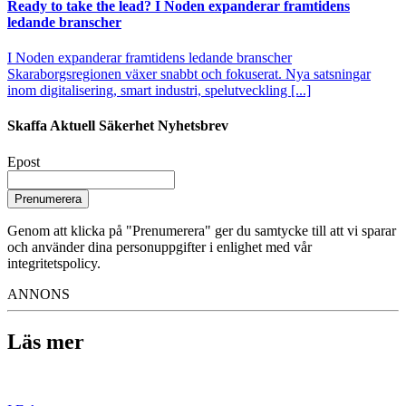
Ready to take the lead? I Noden expanderar framtidens
ledande branscher
I Noden expanderar framtidens ledande branscher
Skaraborgsregionen växer snabbt och fokuserat. Nya satsningar
inom digitalisering, smart industri, spelutveckling [...]
Skaffa Aktuell Säkerhet Nyhetsbrev
Epost
Prenumerera
Genom att klicka på "Prenumerera" ger du samtycke till att vi sparar
och använder dina personuppgifter i enlighet med vår
integritetspolicy.
ANNONS
Läs mer