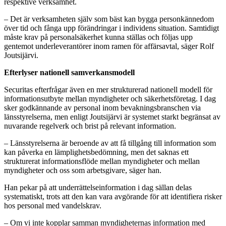
respektive verksamhet.
– Det är verksamheten själv som bäst kan bygga personkännedom
över tid och fånga upp förändringar i individens situation. Samtidigt
måste krav på personalsäkerhet kunna ställas och följas upp
gentemot underleverantörer inom ramen för affärsavtal, säger Rolf
Joutsijärvi.
Efterlyser nationell samverkansmodell
Securitas efterfrågar även en mer strukturerad nationell modell för
informationsutbyte mellan myndigheter och säkerhetsföretag. I dag
sker godkännande av personal inom bevakningsbranschen via
länsstyrelserna, men enligt Joutsijärvi är systemet starkt begränsat av
nuvarande regelverk och brist på relevant information.
– Länsstyrelserna är beroende av att få tillgång till information som
kan påverka en lämplighetsbedömning, men det saknas ett
strukturerat informationsflöde mellan myndigheter och mellan
myndigheter och oss som arbetsgivare, säger han.
Han pekar på att underrättelseinformation i dag sällan delas
systematiskt, trots att den kan vara avgörande för att identifiera risker
hos personal med vandelskrav.
– Om vi inte kopplar samman myndigheternas information med