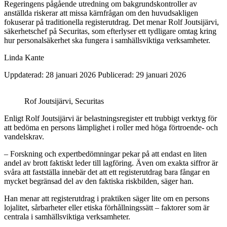
Regeringens pågående utredning om bakgrundskontroller av
anställda riskerar att missa kärnfrågan om den huvudsakligen
fokuserar på traditionella registerutdrag. Det menar Rolf Joutsijärvi,
säkerhetschef på Securitas, som efterlyser ett tydligare omtag kring
hur personalsäkerhet ska fungera i samhällsviktiga verksamheter.
Linda Kante
Uppdaterad: 28 januari 2026
Publicerad: 29 januari 2026
Rof Joutsijärvi, Securitas
Enligt Rolf Joutsijärvi är belastningsregister ett trubbigt verktyg för
att bedöma en persons lämplighet i roller med höga förtroende- och
vandelskrav.
– Forskning och expertbedömningar pekar på att endast en liten
andel av brott faktiskt leder till lagföring. Även om exakta siffror är
svåra att fastställa innebär det att ett registerutdrag bara fångar en
mycket begränsad del av den faktiska riskbilden, säger han.
Han menar att registerutdrag i praktiken säger lite om en persons
lojalitet, sårbarheter eller etiska förhållningssätt – faktorer som är
centrala i samhällsviktiga verksamheter.