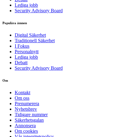
Lediga jobb
Security Advisory Board
Populära ämnen
Digital Säkerhet
Traditionell Säkerhet
I Fokus
Personalnytt
Lediga jobb
Debatt
Security Advisory Board
Om
Kontakt
Om oss
Prenumerera
Nyhetsbrev
Tidigare nummer
Säkerhetsgalan
Annonsera
Om cookies
Vår integritetspolicy